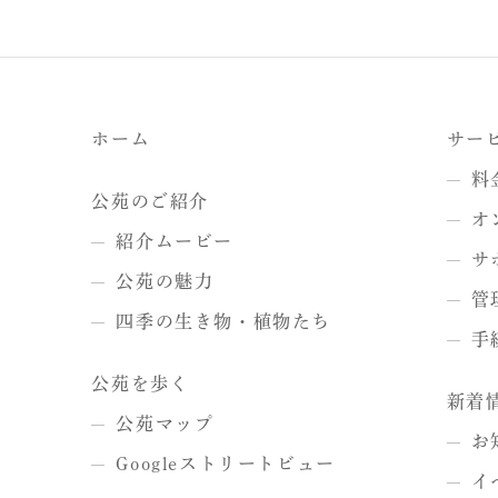
ホーム
サー
料
公苑のご紹介
オ
紹介ムービー
サ
公苑の魅力
管
四季の生き物・植物たち
手
公苑を歩く
新着
公苑マップ
お
Googleストリートビュー
イ