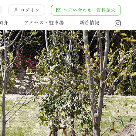
お問い合わせ・資料請求
ログイン
紹介
アクセス・駐車場
新着情報
物たち
様の声
管理棟
年間スケジュール
手続き・流れ