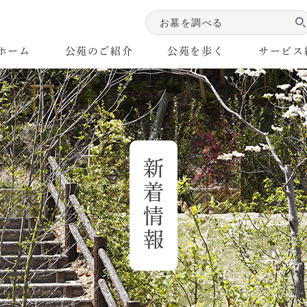
ホーム
公苑のご紹介
公苑を歩く
サービス
お知らせ
紹介ムービー
公苑マップ
料金案内
イベント
オンラインお墓
Googleストリートビュー
公苑の魅力
公苑だより
四季の生き物・植
サポート
お客
新着情報