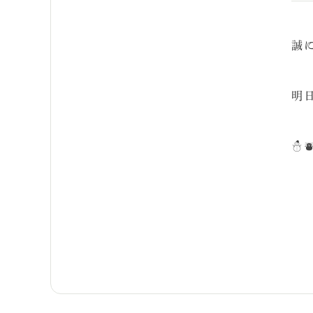
誠
明
☃