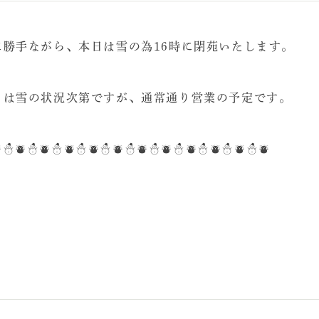
に勝手ながら、本日は雪の為16時に閉苑いたします。
日は雪の状況次第ですが、通常通り営業の予定です。
⛇☃⛇☃⛇☃⛇☃⛇☃⛇☃⛇☃⛇☃⛇☃⛇☃⛇☃⛇